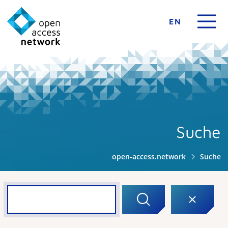
EN
Suche
open-access.network
Suche