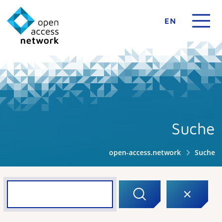
EN
Suche
open-access.network
Suche