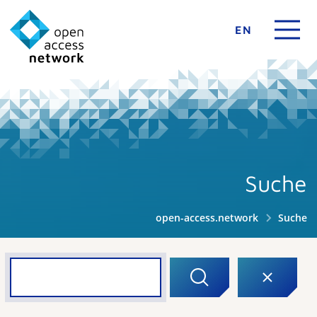
EN
Suche
open-access.network
Suche