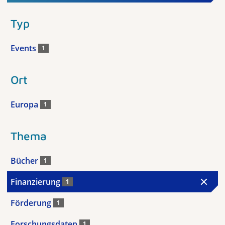
Typ
Events
1
Ort
Europa
1
Thema
Bücher
1
Finanzierung
1
Förderung
1
Forschungsdaten
1