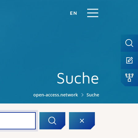
EN
Suche
open-access.network
Suche