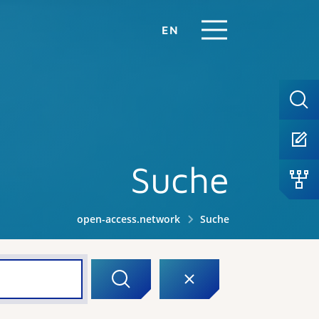
EN
Suche
open-access.network
Suche