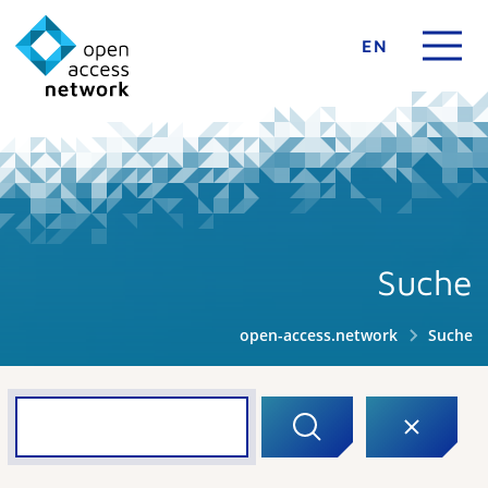
EN
Suche
open-access.network
Suche