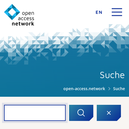
EN
Suche
open-access.network
Suche