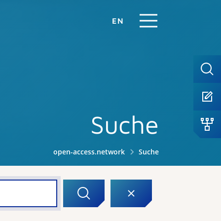
EN
Suche
open-access.network
Suche