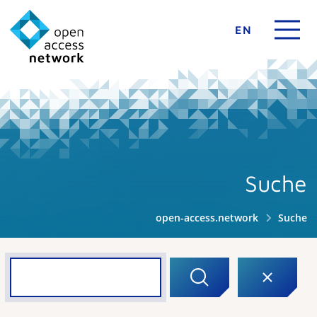
EN
Suche
open-access.network
Suche