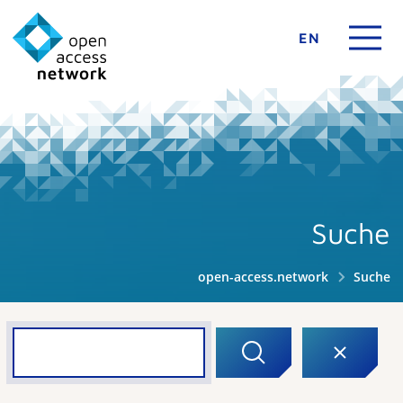
EN
Suche
open-access.network
Suche