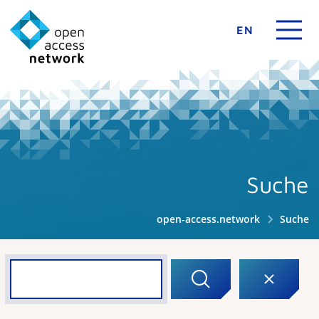
EN
Suche
open-access.network
Suche