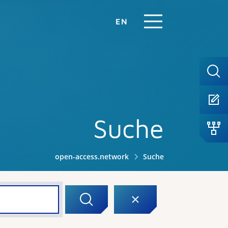
EN
Suche
open-access.network
Suche