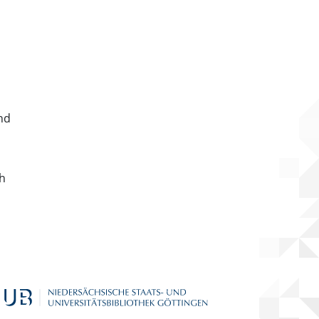
nd
ch