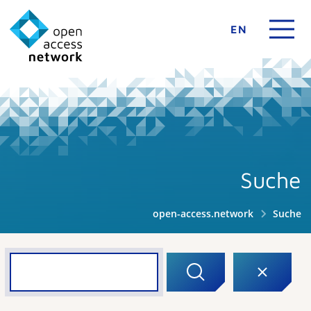
EN
Suche
open-access.network
Suche