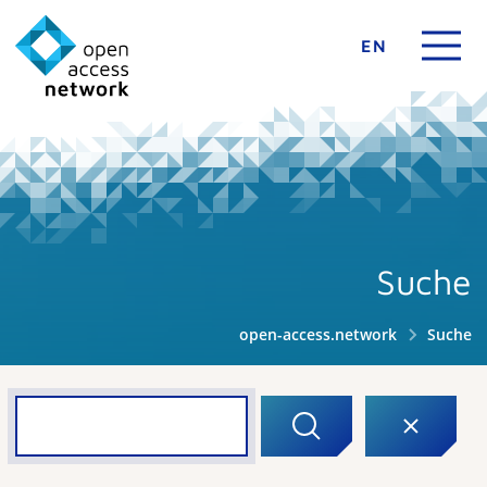
EN
Suche
open-access.network
Suche