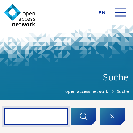
EN
Suche
open-access.network
Suche