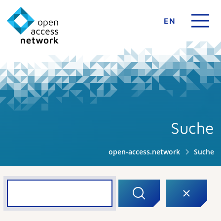
EN
Suche
open-access.network
Suche