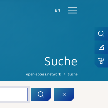
EN
Suche
open-access.network
Suche