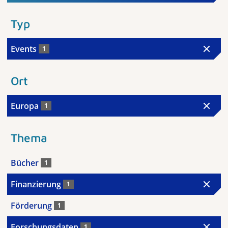
Typ
Events
1
Ort
Europa
1
Thema
Bücher
1
Finanzierung
1
Förderung
1
Forschungsdaten
1