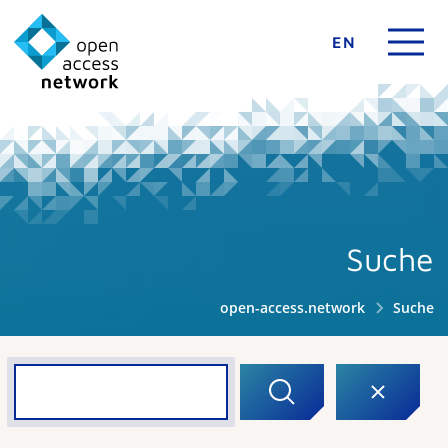
EN
Suche
open-access.network
Suche