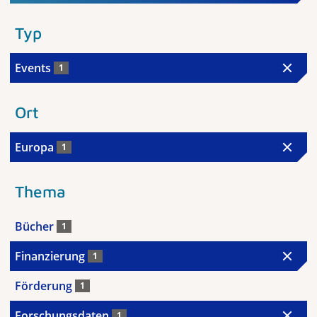
Typ
Events
1
Ort
Europa
1
Thema
Bücher
1
Finanzierung
1
Förderung
1
Forschungsdaten
1