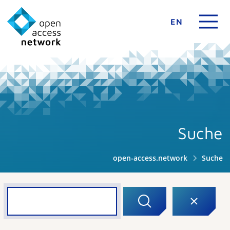
EN
Suche
open-access.network
Suche