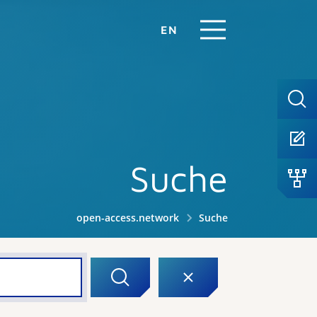
EN
Suche
open-access.network
Suche