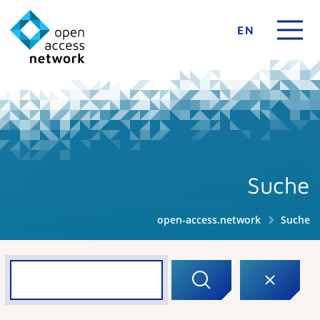
EN
Suche
open-access.network
Suche