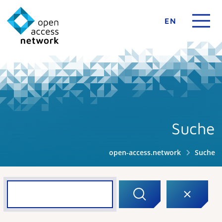
EN
Suche
open-access.network
Suche