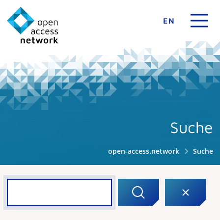
EN
Suche
open-access.network
Suche