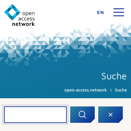
EN
Suche
open-access.network
Suche