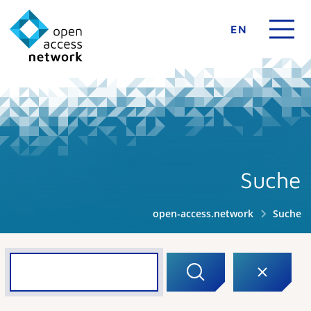
EN
Suche
open-access.network
Suche