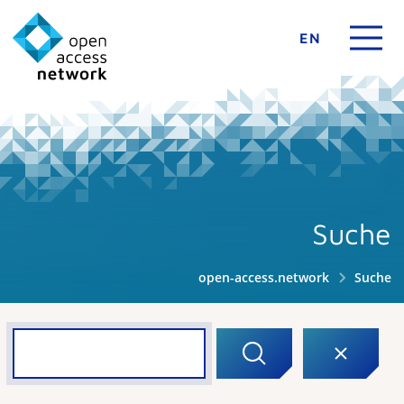
EN
Suche
open-access.network
Suche