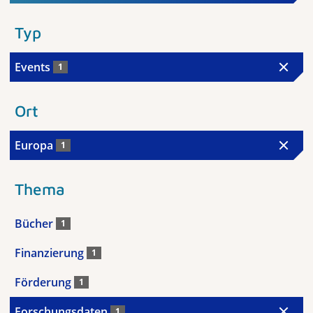
Typ
Events
1
Ort
Europa
1
Thema
Bücher
1
Finanzierung
1
Förderung
1
Forschungsdaten
1