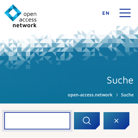
EN
Suche
open-access.network
Suche