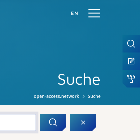
EN
Suche
open-access.network
Suche