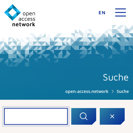
EN
Suche
open-access.network
Suche