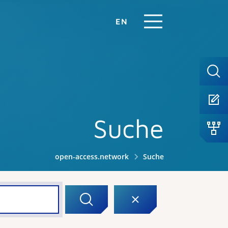
EN
Suche
open-access.network
Suche