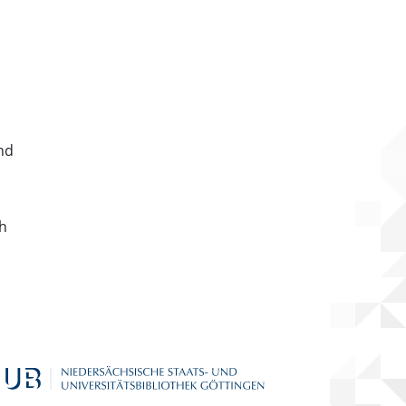
nd
ch