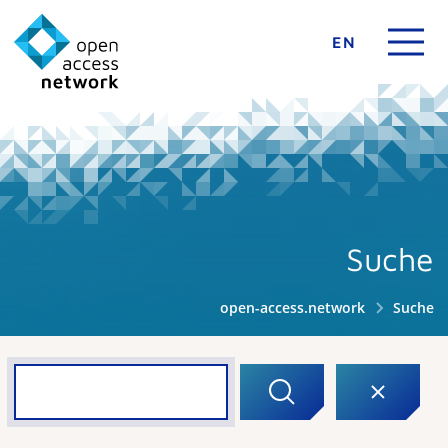
EN
Suche
open-access.network
Suche