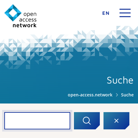
EN
Suche
open-access.network
Suche