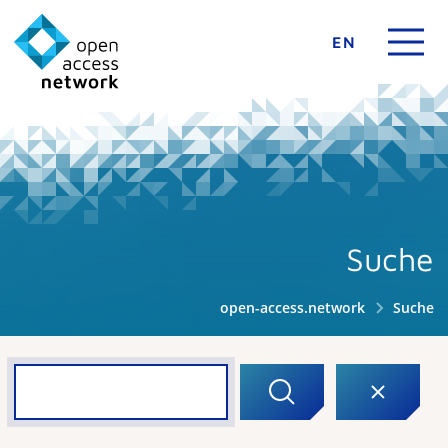
EN
Suche
open-access.network
Suche