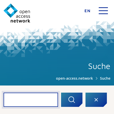
EN
Suche
open-access.network
Suche