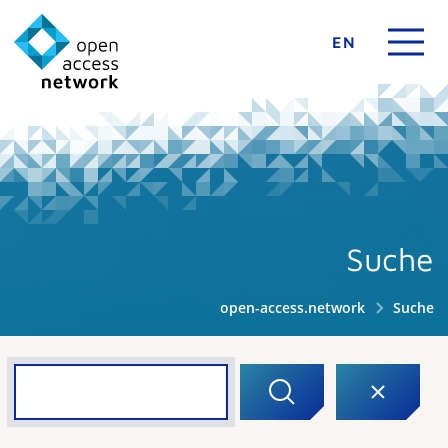
EN
Suche
open-access.network
Suche