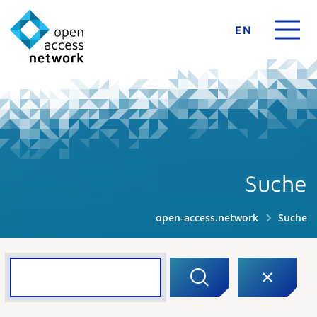
EN
Suche
open-access.network
Suche