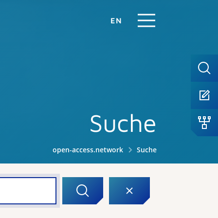
EN
Suche
open-access.network
Suche