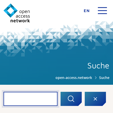
EN
Suche
open-access.network
Suche