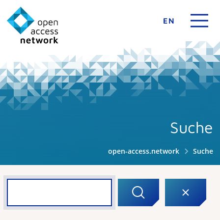
EN
Suche
open-access.network
Suche