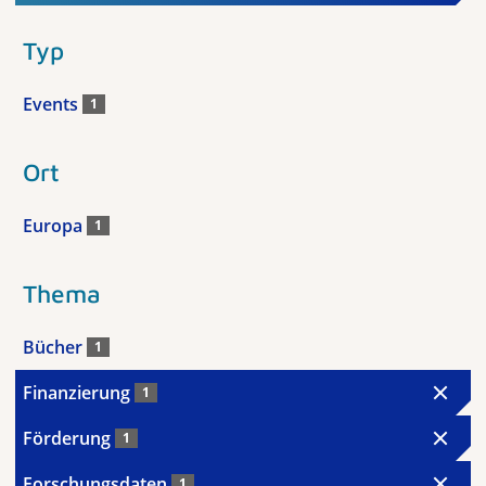
Typ
Events
1
Ort
Europa
1
Thema
Bücher
1
Finanzierung
1
Förderung
1
Forschungsdaten
1