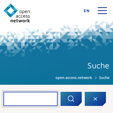
EN
Suche
open-access.network
Suche