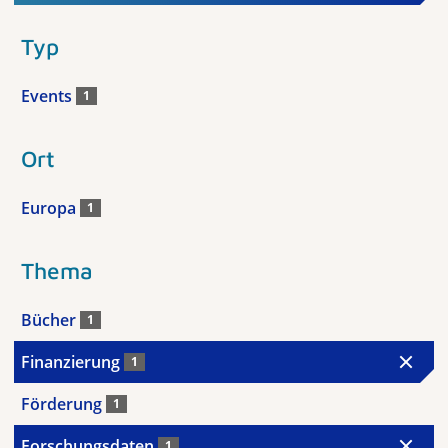
Typ
Events
1
Ort
Europa
1
Thema
Bücher
1
Finanzierung
1
Förderung
1
Forschungsdaten
1