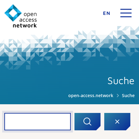
EN
Suche
open-access.network
Suche