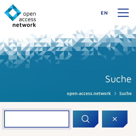
EN
Suche
open-access.network
Suche