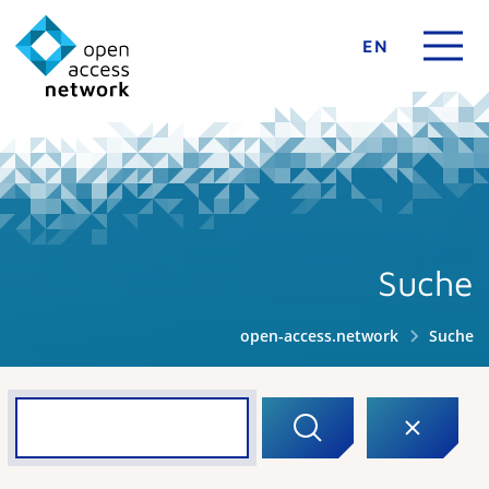
EN
Suche
open-access.network
Suche