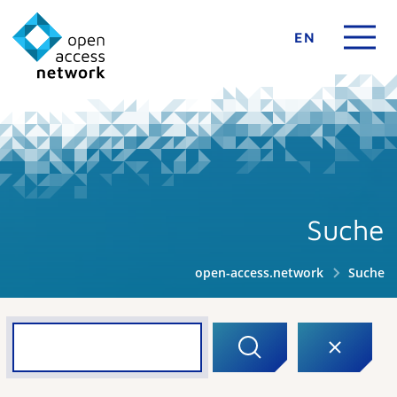
EN
Suche
open-access.network
Suche