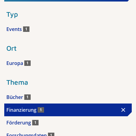
Typ
Events
1
Ort
Europa
1
Thema
Bücher
1
Finanzierung
1
Förderung
1
Forschungsdaten
1