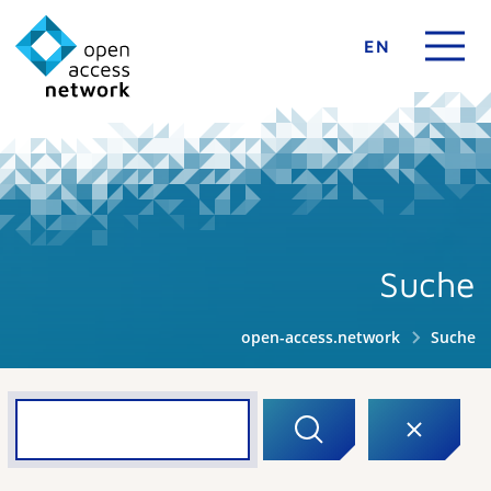
EN
Suche
open-access.network
Suche