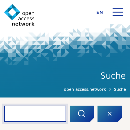
EN
Suche
open-access.network
Suche