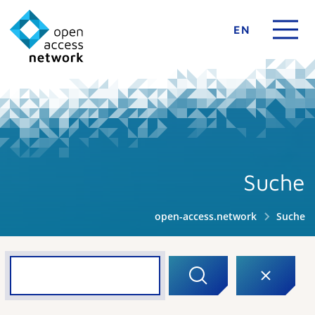
EN
Suche
open-access.network
Suche