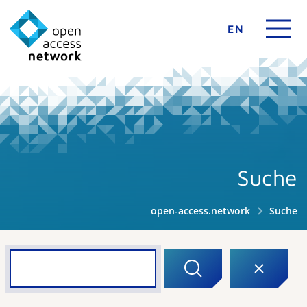
EN
Suche
open-access.network
Suche