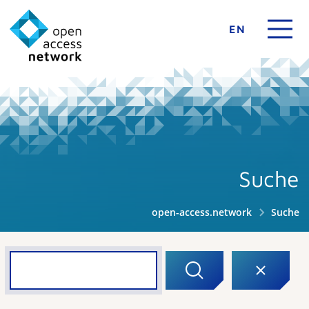
EN
Suche
open-access.network
Suche