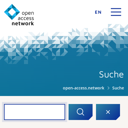
EN
Suche
open-access.network
Suche