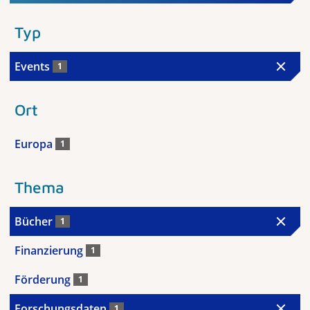
Typ
Events
1
Ort
Europa
1
Thema
Bücher
1
Finanzierung
1
Förderung
1
Forschungsdaten
1